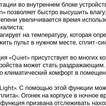
тации во внутреннем блоке устройст
an» позволяет быстро высушить влаг
степени увеличивается время исполь
иалиста;
агирует на температуру, которая опр
жить пульт в нужном месте, сплит-си
я «Quiet» присутствует во многих к
тройства может стать раздражающим
о климатический комфорт в помещен
 «Light». С помощью этой функции мо
плита». Огонек на корпусе в ночное 
ая функция призвана отслеживать на