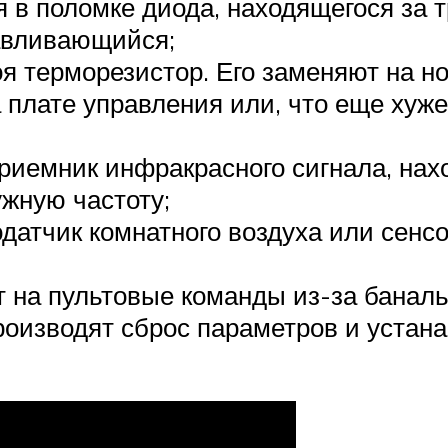
 в поломке диода, находящегося за
навливающийся;
я терморезистор. Его заменяют на н
 плате управления или, что еще хуже
иемник инфракрасного сигнала, нах
жную частоту;
одатчик комнатного воздуха или сенс
т на пультовые команды из-за баналь
роизводят сброс параметров и устана