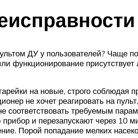
еисправности
пультом ДУ у пользователей? Чаще по
 или функционирование присутствует
арейки на новые, строго соблюдая пр
ционер не хочет реагировать на пуль
 не соответствовать требуемым пара
прибор и перезапускают через 10 мин
ние. Порой попадание мелких насек