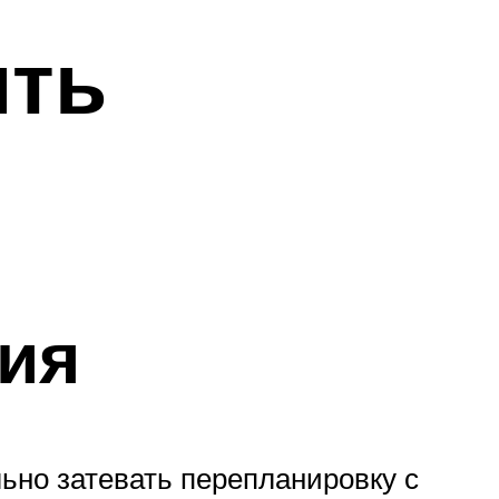
ить
ы
ия
льно затевать перепланировку с