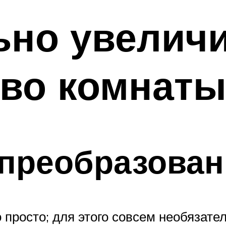
ьно увелич
тво комнат
 преобразован
просто; для этого совсем необязате