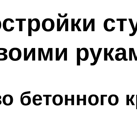
стройки ст
воими рука
о бетонного 