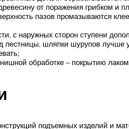
древесину от поражения грибком и п
верхность пазов промазываются клее
ти, с наружных сторон ступени допо
д лестницы, шляпки шурупов лучше ут
евать;
нишной обработке – покрытию лаком 
и
онструкций подъемных изделий и мат