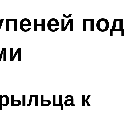
упеней под
ми
крыльца к