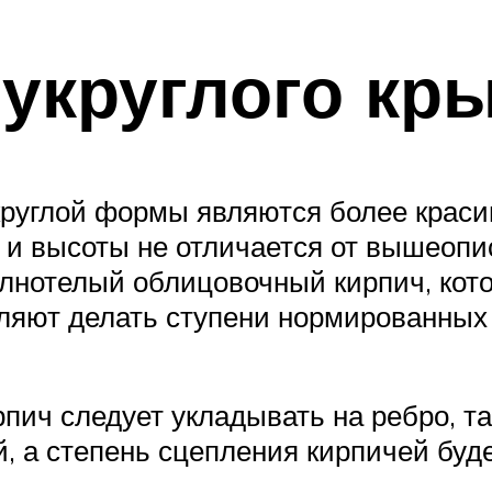
укруглого кр
круглой формы являются более краси
и высоты не отличается от вышеописа
олнотелый облицовочный кирпич, кот
ляют делать ступени нормированных
пич следует укладывать на ребро, так
, а степень сцепления кирпичей буд