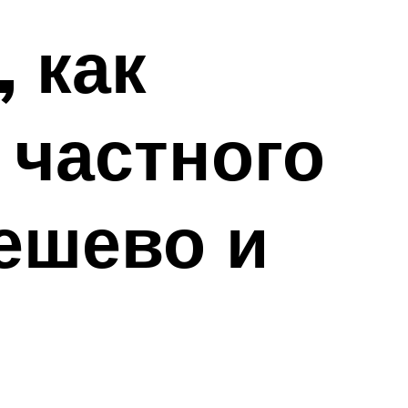
 как
 частного
ешево и