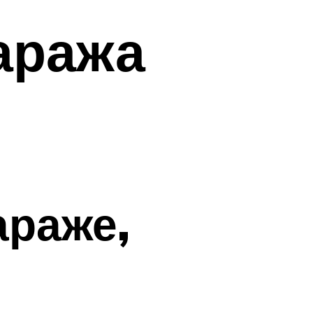
аража
араже,