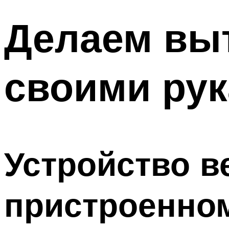
Делаем выт
своими ру
Устройство в
пристроенном