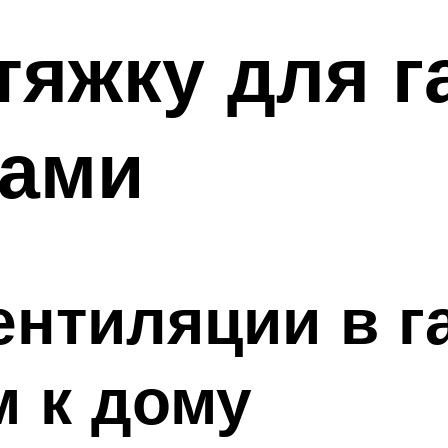
яжку для г
ками
ентиляции в г
 к дому