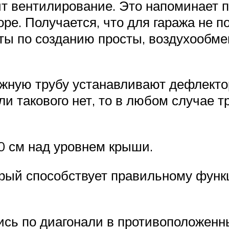
ит вентилирование. Это напоминает п
оре. Получается, что для гаража не п
ты по созданию просты, воздухообм
жную трубу устанавливают дефлекто
и такового нет, то в любом случае т
0 см над уровнем крыши.
орый способствует правильному функ
ись по диагонали в противоположенн