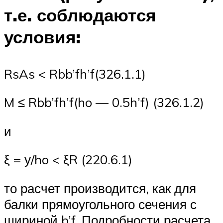
т.е. соблюдаются
условия:
RsAs < Rbb’fh’f(326.1.1)
M ≤ Rbb’fh’f(ho — 0.5h’f) (326.1.2)
и
ξ = у/ho < ξR (220.6.1)
то расчет производится, как для
балки прямоугольного сечения с
шириной b’f. Подробности расчета