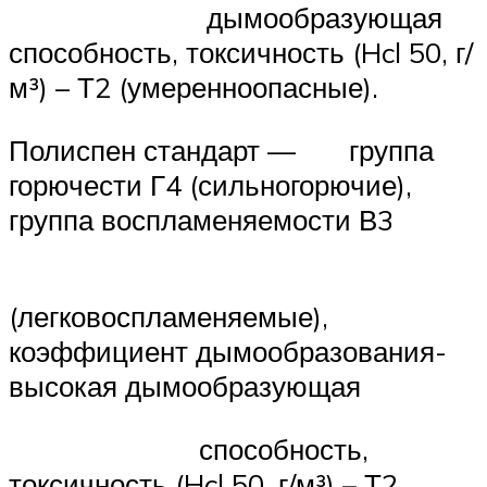
дымообразующая
способность, токсичность (Hcl 50, г/
м³) – Т2 (умеренноопасные).
Полиспен стандарт — группа
горючести Г4 (сильногорючие),
группа воспламеняемости В3
(легковоспламеняемые),
коэффициент дымообразования-
высокая дымообразующая
способность,
токсичность (Hcl 50, г/м³) – Т2