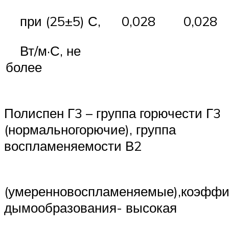
0,028
0,028
при (25±5) С,
Вт/м·С, не
более
Полиспен Г3 – группа горючести Г3
(нормальногорючие), группа
воспламеняемости В2
(умеренновоспламеняемые),коэфф
дымообразования- высокая