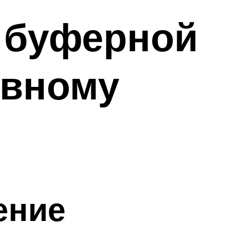
 буферной
ивному
ение