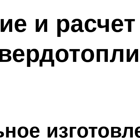
ие и расчет
твердотопл
ное изготовл