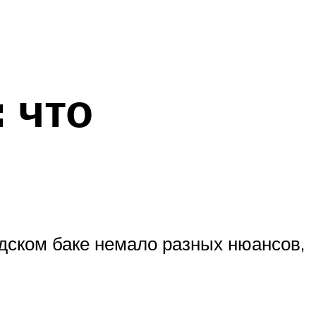
 что
дском баке немало разных нюансов,
и