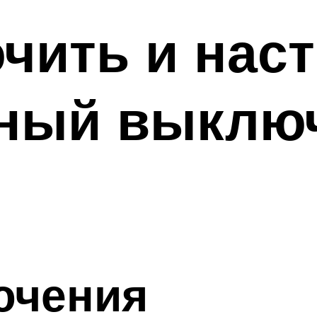
чить и нас
тный выклю
ючения