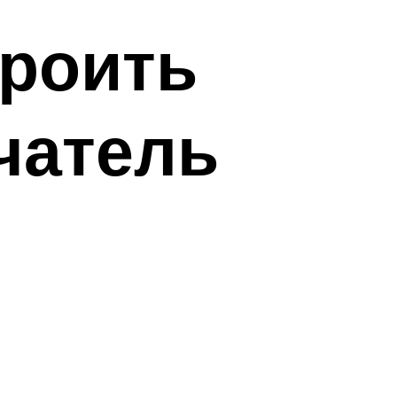
троить
чатель