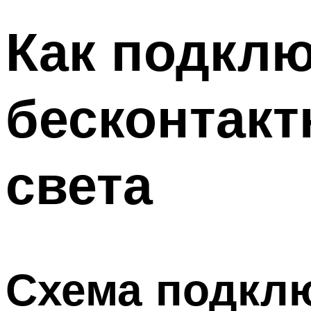
Как подклю
бесконтак
света
Схема подкл