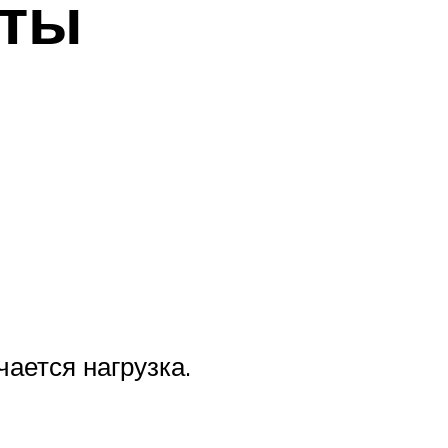
оты
ается нагрузка.