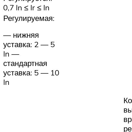
0,7 In ≤ Ir ≤ In
Регулируемая:
— нижняя
уставка: 2 — 5
In —
стандартная
уставка: 5 — 10
In
Ко
в
вр
ре