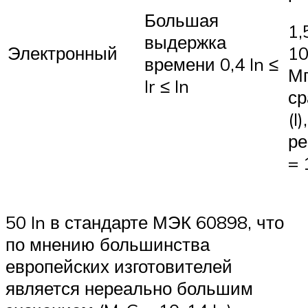
Большая
1,
выдержка
Электронный
10
времени 0,4 In ≤
Мг
Ir ≤ In
ср
(I
ре
= 
50 In в стандарте МЭК 60898, что
по мнению большинства
европейских изготовителей
является нереально большим