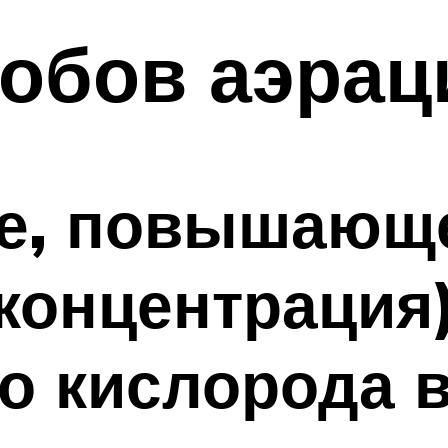
собов аэрац
е, повышающ
концентрация
о кислорода в