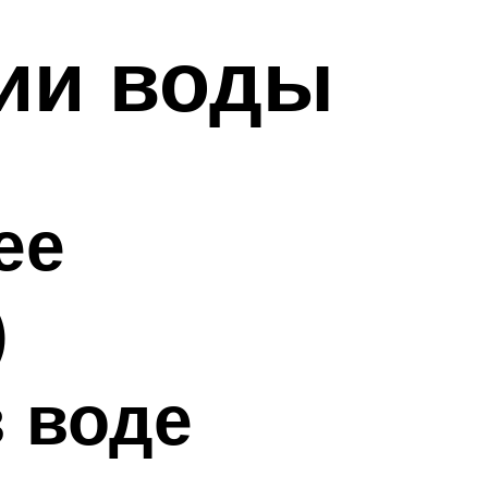
ии воды
ее
)
 воде