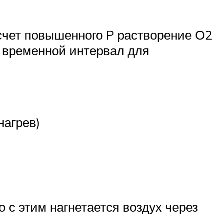
счет повышенного P растворение О2
ь временной интервал для
нагрев)
 с этим нагнетается воздух через