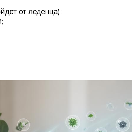
йдет от леденца);
;